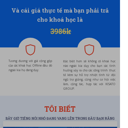
Và cái giá thực tế mà bạn phải trả
cho khoá học là
3986k
Tương đương với giá cộng gộp
Đặc biệt hơn sẽ không có khoá học
của các khoá học Offline đâu đó
nào ngoài kia dạy cho bạn các tình
ngoài kia họ đang dạy.
huống xảy ra cho các công trình thực
tế kèm sự hỗ trợ nhiệt tình từ đội
ngũ trợ giảng, cũng như cơ hội việc
làm, cộng tác, hợp tác với KISATO
GROUP.
TÔI BIẾT
BÂY GIỜ TIẾNG NÓI NHỎ ĐANG VANG LÊN TRONG ĐẦU BẠN RẰNG