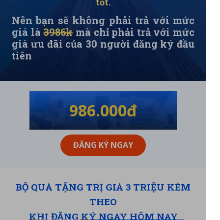
tốt.
Nên bạn sẽ không phải trả với mức
giá là
3986k
mà chỉ phải trả với mức
giá ưu đãi của 30 người đăng ký đầu
tiên
986.000đ
ĐĂNG KÝ NGAY
BỘ QUÀ TẶNG TRỊ GIÁ 3 TRIỆU KÈM
THEO
KHI ĐĂNG KÝ NGAY HÔM NAY