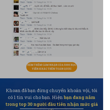
XEM THÊM CẢM NHẬN CỦA 5000 HỌC
VIÊN KHÁC TRÊN TOÀN QUỐC
Khoan đã bạn đừng chuyển khoản vội, tôi
có 1 tin vui cho bạn. Hiện
bạn đang nằm
trong top 30 người đầu tiên nhận mức giá