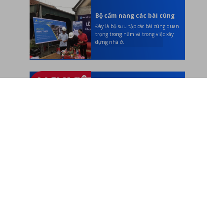
Bộ cẩm nang các bài cúng
Đây là bộ sưu tập các bài cúng quan
trọng trong năm và trong việc xây
dựng nhà ở.
Lịch vạn niên năm 2023
Bộ lịch giúp bạn xem được các ngày
tốt, xấu cho từng công việc quan
trọng trong năm 2023.
ĐẰNG NÀO CŨNG PHẢI HỌC
HỌC SỚM THÌ TỐT HƠN
THỜI ĐIỂM BẠN RA QUYẾT ĐỊNH CHÍNH LÀ
LÚC CUỘC SỐNG CỦA BẠN THAY ĐỔI MÃI MÃI