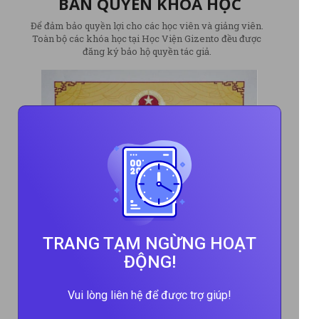
BẢN QUYỀN KHÓA HỌC
Để đảm bảo quyền lợi cho các học viên và giảng viên.
Toàn bộ các khóa học tại Học Viện Gizento đều được
đăng ký bảo hộ quyền tác giả.
TRANG TẠM NGỪNG HOẠT
ĐỘNG!
Vui lòng liên hệ để được trợ giúp!