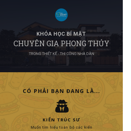
KHÓA HỌC BÍ MẬT
CHUYÊN GIA PHONG THỦY
TRONG THIẾT KẾ - THI CÔNG NHÀ DÂN
CÓ PHẢI BẠN ĐANG LÀ...
KIẾN TRÚC SƯ
Muốn tìm hiểu toàn bộ các kiến