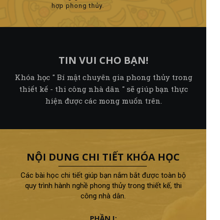
hợp phong thủy.
TIN VUI CHO BẠN!
Khóa học " Bí mật chuyên gia phong thủy trong
thiết kế - thi công nhà dân " sẽ giúp bạn thực
hiện được các mong muốn trên.
NỘI DUNG CHI TIẾT KHÓA HỌC
Các bài học chi tiết giúp bạn nắm bắt được toàn bộ
quy trình hành nghề phong thủy trong thiết kế, thi
công nhà dân.
PHẦN I: